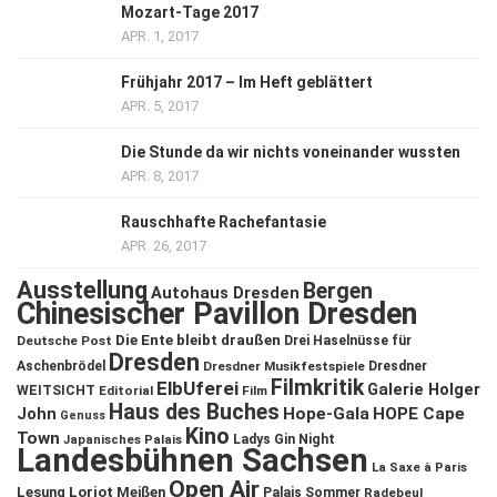
Mozart-Tage 2017
APR. 1, 2017
Frühjahr 2017 – Im Heft geblättert
APR. 5, 2017
Die Stunde da wir nichts voneinander wussten
APR. 8, 2017
Rauschhafte Rachefantasie
APR. 26, 2017
Ausstellung
Bergen
Autohaus Dresden
Chinesischer Pavillon Dresden
Die Ente bleibt draußen
Deutsche Post
Drei Haselnüsse für
Dresden
Aschenbrödel
Dresdner Musikfestspiele
Dresdner
Filmkritik
ElbUferei
Galerie Holger
WEITSICHT
Editorial
Film
Haus des Buches
John
Hope-Gala
HOPE Cape
Genuss
Kino
Town
Ladys Gin Night
Japanisches Palais
Landesbühnen Sachsen
La Saxe à Paris
Open Air
Lesung
Loriot
Meißen
Palais Sommer
Radebeul