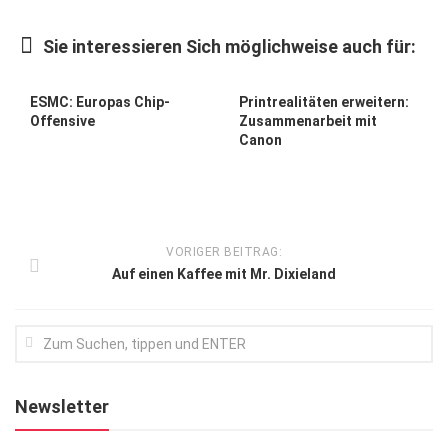
Kunst & Kultur
Sie interessieren Sich möglichweise auch für:
Lifestyle
Ausflug & Reise
ESMC: Europas Chip-
Printrealitäten erweitern:
Offensive
Zusammenarbeit mit
Podcast
Canon
Top Branchen
SACHSEN IN PARIS
VORIGER BEITRAG:
Auf einen Kaffee mit Mr. Dixieland
Newsletter