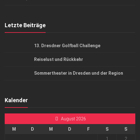
Top Gesundheitsforum Dresden / Ostsachsen
Mediadaten
Letzte Beiträge
13. Dresdner Golfball Challenge
Reiselust und Rückkehr
Sommertheater in Dresden und der Region
Kalender
August 2026
M
D
M
D
F
S
S
1
2