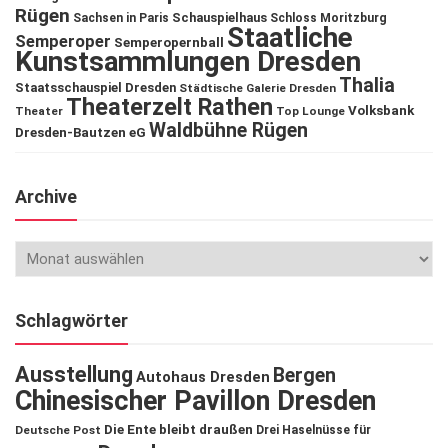
Rügen
Schauspielhaus
Sachsen in Paris
Schloss Moritzburg
Staatliche
Semperoper
Semperopernball
Kunstsammlungen Dresden
Thalia
Staatsschauspiel Dresden
Städtische Galerie Dresden
Theaterzelt Rathen
Volksbank
Theater
Top Lounge
Waldbühne Rügen
Dresden-Bautzen eG
Archive
Schlagwörter
Ausstellung
Bergen
Autohaus Dresden
Chinesischer Pavillon Dresden
Die Ente bleibt draußen
Deutsche Post
Drei Haselnüsse für