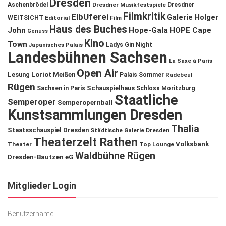
Dresden
Aschenbrödel
Dresdner Musikfestspiele
Dresdner
Filmkritik
ElbUferei
Galerie Holger
WEITSICHT
Editorial
Film
Haus des Buches
John
Hope-Gala
HOPE Cape
Genuss
Kino
Town
Ladys Gin Night
Japanisches Palais
Landesbühnen Sachsen
La Saxe à Paris
Open Air
Lesung
Loriot
Meißen
Palais Sommer
Radebeul
Rügen
Schauspielhaus
Sachsen in Paris
Schloss Moritzburg
Staatliche
Semperoper
Semperopernball
Kunstsammlungen Dresden
Thalia
Staatsschauspiel Dresden
Städtische Galerie Dresden
Theaterzelt Rathen
Volksbank
Theater
Top Lounge
Waldbühne Rügen
Dresden-Bautzen eG
Mitglieder Login
Benutzername