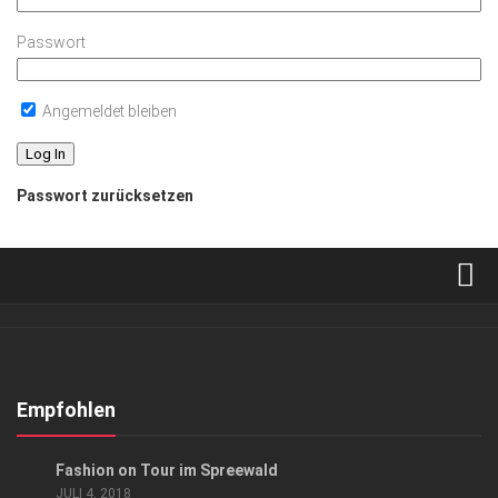
Passwort
Angemeldet bleiben
Passwort zurücksetzen
Verkaufsstellen
Abonnement
Kontakt, Impressum
Empfohlen
Datenschutzerklärung
HIGHLIGHTS
/
LIFESTYLE
Fashion on Tour im Spreewald
AGB
JULI 4, 2018