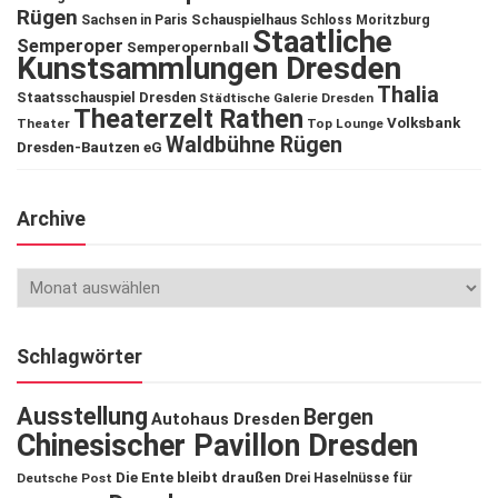
Rügen
Schauspielhaus
Sachsen in Paris
Schloss Moritzburg
Staatliche
Semperoper
Semperopernball
Kunstsammlungen Dresden
Thalia
Staatsschauspiel Dresden
Städtische Galerie Dresden
Theaterzelt Rathen
Volksbank
Theater
Top Lounge
Waldbühne Rügen
Dresden-Bautzen eG
Archive
Schlagwörter
Ausstellung
Bergen
Autohaus Dresden
Chinesischer Pavillon Dresden
Die Ente bleibt draußen
Deutsche Post
Drei Haselnüsse für