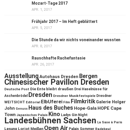
Mozart-Tage 2017
APR. 1, 2017
Frühjahr 2017 – Im Heft geblättert
APR. 5, 2017
Die Stunde da wir nichts voneinander wussten
APR. 8, 2017
Rauschhafte Rachefantasie
APR. 26, 2017
Ausstellung
Bergen
Autohaus Dresden
Chinesischer Pavillon Dresden
Die Ente bleibt draußen
Deutsche Post
Drei Haselnüsse für
Dresden
Aschenbrödel
Dresdner Musikfestspiele
Dresdner
Filmkritik
ElbUferei
Galerie Holger
WEITSICHT
Editorial
Film
Haus des Buches
John
Hope-Gala
HOPE Cape
Genuss
Kino
Town
Ladys Gin Night
Japanisches Palais
Landesbühnen Sachsen
La Saxe à Paris
Open Air
Lesung
Loriot
Meißen
Palais Sommer
Radebeul