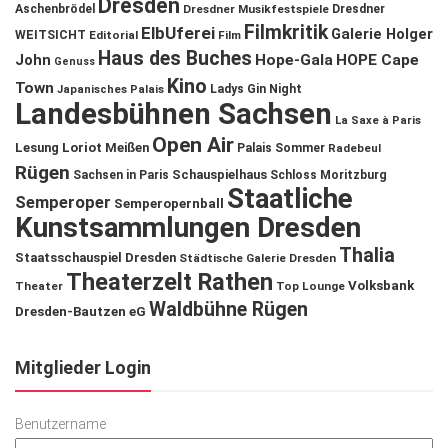
Dresden
Aschenbrödel
Dresdner Musikfestspiele
Dresdner
Filmkritik
ElbUferei
Galerie Holger
WEITSICHT
Editorial
Film
Haus des Buches
John
Hope-Gala
HOPE Cape
Genuss
Kino
Town
Ladys Gin Night
Japanisches Palais
Landesbühnen Sachsen
La Saxe à Paris
Open Air
Lesung
Loriot
Meißen
Palais Sommer
Radebeul
Rügen
Schauspielhaus
Sachsen in Paris
Schloss Moritzburg
Staatliche
Semperoper
Semperopernball
Kunstsammlungen Dresden
Thalia
Staatsschauspiel Dresden
Städtische Galerie Dresden
Theaterzelt Rathen
Volksbank
Theater
Top Lounge
Waldbühne Rügen
Dresden-Bautzen eG
Mitglieder Login
Benutzername