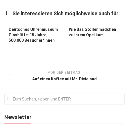
Kunst & Kultur
Sie interessieren Sich möglichweise auch für:
Lifestyle
Ausflug & Reise
Deutsches Uhrenmuseum
Wie das Stollenmädchen
Glashütte: 15 Jahre,
zu ihrem Opel kam …
Podcast
500.000 Besucher*innen
Top Branchen
SACHSEN IN PARIS
VORIGER BEITRAG:
Auf einen Kaffee mit Mr. Dixieland
Newsletter