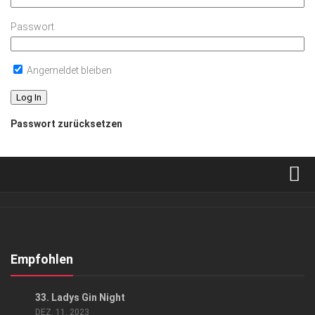
Passwort
Angemeldet bleiben
Passwort zurücksetzen
Verkaufsstellen
Abonnement
Kontakt, Impressum
Empfohlen
Datenschutzerklärung
EVENTS
33. Ladys Gin Night
AGB
DEZ. 11, 2023