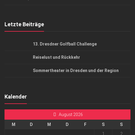
Top Gesundheitsforum Dresden / Ostsachsen
Mediadaten
Letzte Beiträge
13. Dresdner Golfball Challenge
Reiselust und Rückkehr
Sommertheater in Dresden und der Region
Kalender
August 2026
M
D
M
D
F
S
S
1
2