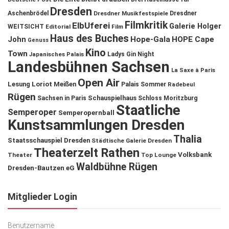
Dresden
Aschenbrödel
Dresdner Musikfestspiele
Dresdner
Filmkritik
ElbUferei
Galerie Holger
WEITSICHT
Editorial
Film
Haus des Buches
John
Hope-Gala
HOPE Cape
Genuss
Kino
Town
Ladys Gin Night
Japanisches Palais
Landesbühnen Sachsen
La Saxe à Paris
Open Air
Lesung
Loriot
Meißen
Palais Sommer
Radebeul
Rügen
Schauspielhaus
Sachsen in Paris
Schloss Moritzburg
Staatliche
Semperoper
Semperopernball
Kunstsammlungen Dresden
Thalia
Staatsschauspiel Dresden
Städtische Galerie Dresden
Theaterzelt Rathen
Volksbank
Theater
Top Lounge
Waldbühne Rügen
Dresden-Bautzen eG
Mitglieder Login
Benutzername