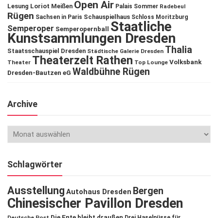
Open Air
Lesung
Loriot
Meißen
Palais Sommer
Radebeul
Rügen
Schauspielhaus
Sachsen in Paris
Schloss Moritzburg
Staatliche
Semperoper
Semperopernball
Kunstsammlungen Dresden
Thalia
Staatsschauspiel Dresden
Städtische Galerie Dresden
Theaterzelt Rathen
Volksbank
Theater
Top Lounge
Waldbühne Rügen
Dresden-Bautzen eG
Archive
Schlagwörter
Ausstellung
Bergen
Autohaus Dresden
Chinesischer Pavillon Dresden
Die Ente bleibt draußen
Deutsche Post
Drei Haselnüsse für