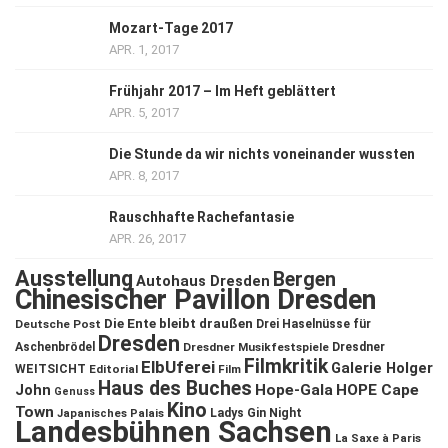
Mozart-Tage 2017
APR. 1, 2017
Frühjahr 2017 – Im Heft geblättert
APR. 5, 2017
Die Stunde da wir nichts voneinander wussten
APR. 8, 2017
Rauschhafte Rachefantasie
APR. 26, 2017
Ausstellung
Bergen
Autohaus Dresden
Chinesischer Pavillon Dresden
Die Ente bleibt draußen
Deutsche Post
Drei Haselnüsse für
Dresden
Aschenbrödel
Dresdner Musikfestspiele
Dresdner
Filmkritik
ElbUferei
Galerie Holger
WEITSICHT
Editorial
Film
Haus des Buches
John
Hope-Gala
HOPE Cape
Genuss
Kino
Town
Ladys Gin Night
Japanisches Palais
Landesbühnen Sachsen
La Saxe à Paris