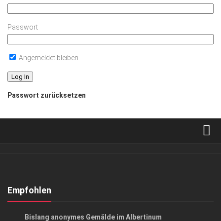
Passwort
Angemeldet bleiben
Passwort zurücksetzen
Verkaufsstellen
Abonnement
Kontakt, Impressum
Empfohlen
Datenschutzerklärung
GESELLSCHAFT
Bislang anonymes Gemälde im Albertinum