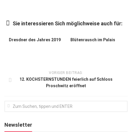
Kunst & Kultur
Lifestyle
Sie interessieren Sich möglichweise auch für:
Ausflug & Reise
Dresdner des Jahres 2019
Blütenrausch im Palais
Podcast
Top Branchen
SACHSEN IN PARIS
VORIGER BEITRAG:
12. KOCHSTERNSTUNDEN feierlich auf Schloss
Proschwitz eröffnet
Newsletter