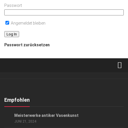
Passwort
Angemeldet bleiben
Passwort zurücksetzen
Verkaufsstellen
Abonnement
Kontakt, Impressum
Empfohlen
Datenschutzerklärung
KUNST & KULTUR
Meisterwerke antiker Vasenkunst
AGB
JUNI 21, 2024