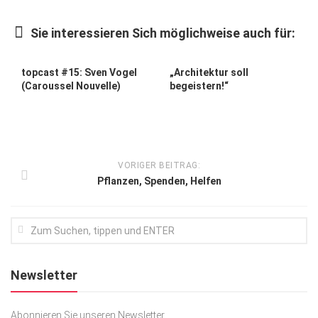
Kunst & Kultur
Sie interessieren Sich möglichweise auch für:
Lifestyle
Ausflug & Reise
topcast #15: Sven Vogel
„Architektur soll
(Caroussel Nouvelle)
begeistern!“
Podcast
Top Branchen
SACHSEN IN PARIS
VORIGER BEITRAG:
Pflanzen, Spenden, Helfen
Newsletter
Abonnieren Sie unseren Newsletter