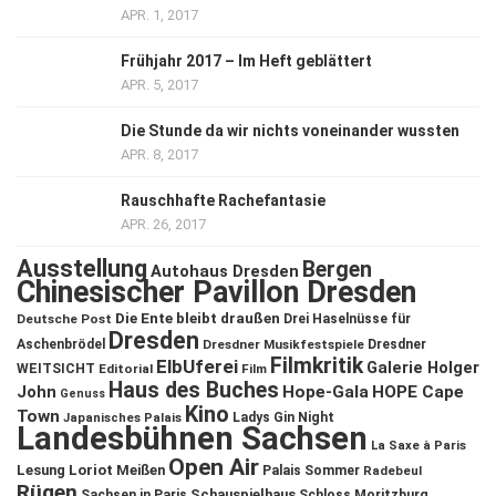
APR. 1, 2017
Frühjahr 2017 – Im Heft geblättert
APR. 5, 2017
Die Stunde da wir nichts voneinander wussten
APR. 8, 2017
Rauschhafte Rachefantasie
APR. 26, 2017
Ausstellung
Bergen
Autohaus Dresden
Chinesischer Pavillon Dresden
Die Ente bleibt draußen
Deutsche Post
Drei Haselnüsse für
Dresden
Aschenbrödel
Dresdner Musikfestspiele
Dresdner
Filmkritik
ElbUferei
Galerie Holger
WEITSICHT
Editorial
Film
Haus des Buches
John
Hope-Gala
HOPE Cape
Genuss
Kino
Town
Ladys Gin Night
Japanisches Palais
Landesbühnen Sachsen
La Saxe à Paris
Open Air
Lesung
Loriot
Meißen
Palais Sommer
Radebeul
Rügen
Schauspielhaus
Sachsen in Paris
Schloss Moritzburg