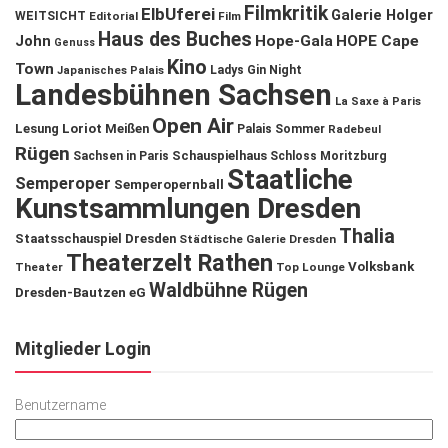
Filmkritik
ElbUferei
Galerie Holger
WEITSICHT
Editorial
Film
Haus des Buches
John
Hope-Gala
HOPE Cape
Genuss
Kino
Town
Ladys Gin Night
Japanisches Palais
Landesbühnen Sachsen
La Saxe à Paris
Open Air
Lesung
Loriot
Meißen
Palais Sommer
Radebeul
Rügen
Schauspielhaus
Sachsen in Paris
Schloss Moritzburg
Staatliche
Semperoper
Semperopernball
Kunstsammlungen Dresden
Thalia
Staatsschauspiel Dresden
Städtische Galerie Dresden
Theaterzelt Rathen
Volksbank
Theater
Top Lounge
Waldbühne Rügen
Dresden-Bautzen eG
Mitglieder Login
Benutzername