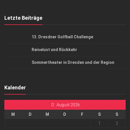
Top Gesundheitsforum Dresden / Ostsachsen
Mediadaten
Letzte Beiträge
13. Dresdner Golfball Challenge
Reiselust und Rückkehr
Sommertheater in Dresden und der Region
Kalender
August 2026
M
D
M
D
F
S
S
1
2