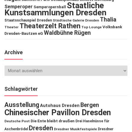
Staatliche
Semperoper
Semperopernball
Kunstsammlungen Dresden
Thalia
Staatsschauspiel Dresden
Städtische Galerie Dresden
Theaterzelt Rathen
Volksbank
Theater
Top Lounge
Waldbühne Rügen
Dresden-Bautzen eG
Archive
Schlagwörter
Ausstellung
Bergen
Autohaus Dresden
Chinesischer Pavillon Dresden
Die Ente bleibt draußen
Deutsche Post
Drei Haselnüsse für
Dresden
Aschenbrödel
Dresdner Musikfestspiele
Dresdner