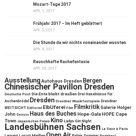
Mozart-Tage 2017
APR. 1, 2017
Frühjahr 2017 – Im Heft geblättert
APR. 5, 2017
Die Stunde da wir nichts voneinander wussten
APR. 8, 2017
Rauschhafte Rachefantasie
APR. 26, 2017
Ausstellung
Bergen
Autohaus Dresden
Chinesischer Pavillon Dresden
Die Ente bleibt draußen
Deutsche Post
Drei Haselnüsse für
Dresden
Aschenbrödel
Dresdner Musikfestspiele
Dresdner
Filmkritik
ElbUferei
Galerie Holger
WEITSICHT
Editorial
Film
Haus des Buches
John
Hope-Gala
HOPE Cape
Genuss
Kino
Town
Ladys Gin Night
Japanisches Palais
Landesbühnen Sachsen
La Saxe à Paris
Open Air
Lesung
Loriot
Meißen
Palais Sommer
Radebeul