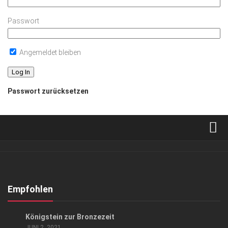
Passwort
Angemeldet bleiben
Passwort zurücksetzen
Verkaufsstellen
Abonnement
Kontakt, Impressum
Empfohlen
Datenschutzerklärung
KUNST & KULTUR
Königstein zur Bronzezeit
AGB
JUNI 2, 2021