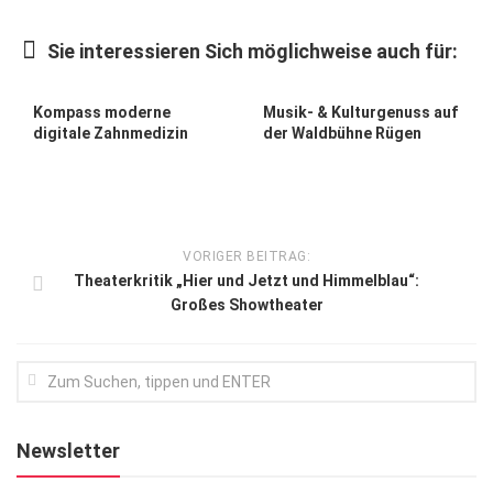
Kunst & Kultur
Sie interessieren Sich möglichweise auch für:
Lifestyle
Ausflug & Reise
Kompass moderne
Musik- & Kulturgenuss auf
digitale Zahnmedizin
der Waldbühne Rügen
Podcast
Top Branchen
SACHSEN IN PARIS
VORIGER BEITRAG:
Theaterkritik „Hier und Jetzt und Himmelblau“:
Großes Showtheater
Newsletter