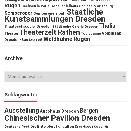
Rügen
Schauspielhaus
Sachsen in Paris
Schloss Moritzburg
Staatliche
Semperoper
Semperopernball
Kunstsammlungen Dresden
Thalia
Staatsschauspiel Dresden
Städtische Galerie Dresden
Theaterzelt Rathen
Volksbank
Theater
Top Lounge
Waldbühne Rügen
Dresden-Bautzen eG
Archive
Schlagwörter
Ausstellung
Bergen
Autohaus Dresden
Chinesischer Pavillon Dresden
Die Ente bleibt draußen
Deutsche Post
Drei Haselnüsse für