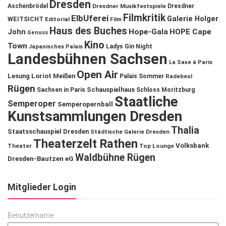
Dresden
Aschenbrödel
Dresdner Musikfestspiele
Dresdner
Filmkritik
ElbUferei
Galerie Holger
WEITSICHT
Editorial
Film
Haus des Buches
John
Hope-Gala
HOPE Cape
Genuss
Kino
Town
Ladys Gin Night
Japanisches Palais
Landesbühnen Sachsen
La Saxe à Paris
Open Air
Lesung
Loriot
Meißen
Palais Sommer
Radebeul
Rügen
Schauspielhaus
Sachsen in Paris
Schloss Moritzburg
Staatliche
Semperoper
Semperopernball
Kunstsammlungen Dresden
Thalia
Staatsschauspiel Dresden
Städtische Galerie Dresden
Theaterzelt Rathen
Volksbank
Theater
Top Lounge
Waldbühne Rügen
Dresden-Bautzen eG
Mitglieder Login
Benutzername