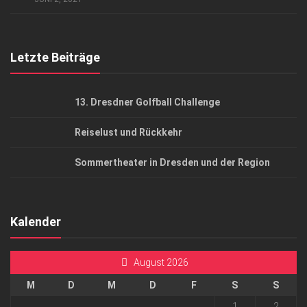
Top Gesundheitsforum Dresden / Ostsachsen
Mediadaten
Letzte Beiträge
13. Dresdner Golfball Challenge
Reiselust und Rückkehr
Sommertheater in Dresden und der Region
Kalender
August 2026
M
D
M
D
F
S
S
1
2