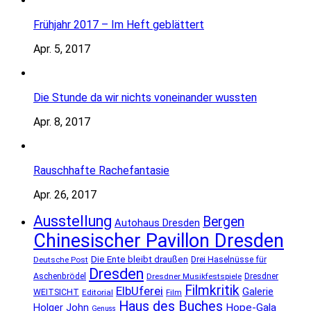
Frühjahr 2017 – Im Heft geblättert
Apr. 5, 2017
Die Stunde da wir nichts voneinander wussten
Apr. 8, 2017
Rauschhafte Rachefantasie
Apr. 26, 2017
Ausstellung
Bergen
Autohaus Dresden
Chinesischer Pavillon Dresden
Die Ente bleibt draußen
Deutsche Post
Drei Haselnüsse für
Dresden
Aschenbrödel
Dresdner Musikfestspiele
Dresdner
Filmkritik
ElbUferei
Galerie
WEITSICHT
Editorial
Film
Haus des Buches
Holger John
Hope-Gala
Genuss