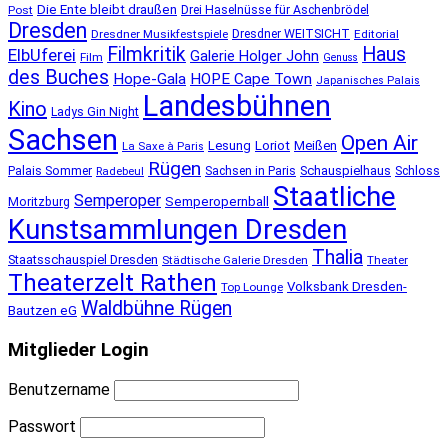
Die Ente bleibt draußen
Post
Drei Haselnüsse für Aschenbrödel
Dresden
Dresdner Musikfestspiele
Dresdner WEITSICHT
Editorial
Filmkritik
Haus
ElbUferei
Galerie Holger John
Film
Genuss
des Buches
Hope-Gala
HOPE Cape Town
Japanisches Palais
Landesbühnen
Kino
Ladys Gin Night
Sachsen
Open Air
Lesung
Loriot
Meißen
La Saxe à Paris
Rügen
Schauspielhaus
Palais Sommer
Sachsen in Paris
Schloss
Radebeul
Staatliche
Semperoper
Semperopernball
Moritzburg
Kunstsammlungen Dresden
Thalia
Staatsschauspiel Dresden
Städtische Galerie Dresden
Theater
Theaterzelt Rathen
Volksbank Dresden-
Top Lounge
Waldbühne Rügen
Bautzen eG
Mitglieder Login
Benutzername
Passwort