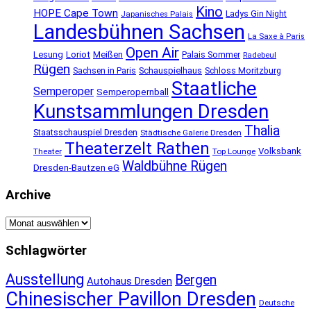
Kino
HOPE Cape Town
Ladys Gin Night
Japanisches Palais
Landesbühnen Sachsen
La Saxe à Paris
Open Air
Lesung
Loriot
Meißen
Palais Sommer
Radebeul
Rügen
Schauspielhaus
Sachsen in Paris
Schloss Moritzburg
Staatliche
Semperoper
Semperopernball
Kunstsammlungen Dresden
Thalia
Staatsschauspiel Dresden
Städtische Galerie Dresden
Theaterzelt Rathen
Volksbank
Theater
Top Lounge
Waldbühne Rügen
Dresden-Bautzen eG
Archive
Archive
Schlagwörter
Ausstellung
Bergen
Autohaus Dresden
Chinesischer Pavillon Dresden
Deutsche