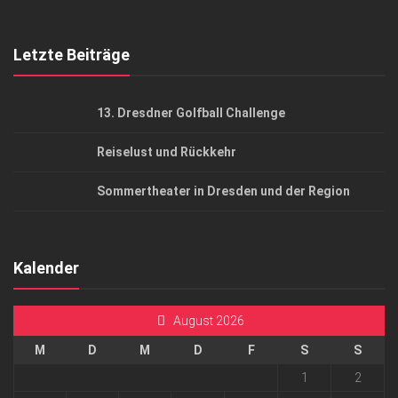
Top Gesundheitsforum Dresden / Ostsachsen
Mediadaten
Letzte Beiträge
13. Dresdner Golfball Challenge
Reiselust und Rückkehr
Sommertheater in Dresden und der Region
Kalender
August 2026
M
D
M
D
F
S
S
1
2