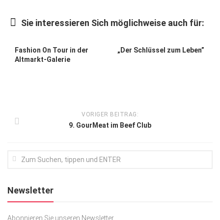
Kunst & Kultur
Sie interessieren Sich möglichweise auch für:
Lifestyle
Ausflug & Reise
Fashion On Tour in der
„Der Schlüssel zum Leben”
Altmarkt-Galerie
Podcast
Top Branchen
SACHSEN IN PARIS
VORIGER BEITRAG:
9. GourMeat im Beef Club
Newsletter
Abonnieren Sie unseren Newsletter