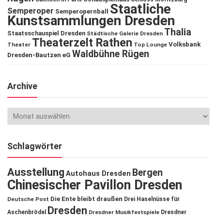
Staatliche
Semperoper
Semperopernball
Kunstsammlungen Dresden
Thalia
Staatsschauspiel Dresden
Städtische Galerie Dresden
Theaterzelt Rathen
Volksbank
Theater
Top Lounge
Waldbühne Rügen
Dresden-Bautzen eG
Archive
Schlagwörter
Ausstellung
Bergen
Autohaus Dresden
Chinesischer Pavillon Dresden
Die Ente bleibt draußen
Deutsche Post
Drei Haselnüsse für
Dresden
Aschenbrödel
Dresdner Musikfestspiele
Dresdner