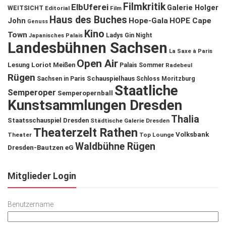
Filmkritik
ElbUferei
Galerie Holger
WEITSICHT
Editorial
Film
Haus des Buches
John
Hope-Gala
HOPE Cape
Genuss
Kino
Town
Ladys Gin Night
Japanisches Palais
Landesbühnen Sachsen
La Saxe à Paris
Open Air
Lesung
Loriot
Meißen
Palais Sommer
Radebeul
Rügen
Schauspielhaus
Sachsen in Paris
Schloss Moritzburg
Staatliche
Semperoper
Semperopernball
Kunstsammlungen Dresden
Thalia
Staatsschauspiel Dresden
Städtische Galerie Dresden
Theaterzelt Rathen
Volksbank
Theater
Top Lounge
Waldbühne Rügen
Dresden-Bautzen eG
Mitglieder Login
Benutzername