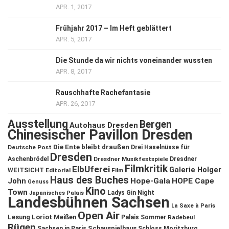
APR. 1, 2017
Frühjahr 2017 – Im Heft geblättert
APR. 5, 2017
Die Stunde da wir nichts voneinander wussten
APR. 8, 2017
Rauschhafte Rachefantasie
APR. 26, 2017
Ausstellung
Bergen
Autohaus Dresden
Chinesischer Pavillon Dresden
Die Ente bleibt draußen
Deutsche Post
Drei Haselnüsse für
Dresden
Aschenbrödel
Dresdner Musikfestspiele
Dresdner
Filmkritik
ElbUferei
Galerie Holger
WEITSICHT
Editorial
Film
Haus des Buches
John
Hope-Gala
HOPE Cape
Genuss
Kino
Town
Ladys Gin Night
Japanisches Palais
Landesbühnen Sachsen
La Saxe à Paris
Open Air
Lesung
Loriot
Meißen
Palais Sommer
Radebeul
Rügen
Schauspielhaus
Sachsen in Paris
Schloss Moritzburg