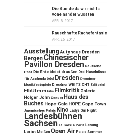
Die Stunde da wir nichts
voneinander wussten
APR. 8, 2017
Rauschhafte Rachefantasie
APR. 26, 2017
Ausstellung
Autohaus Dresden
Chinesischer
Bergen
Pavillon Dresden
Deutsche
Die Ente bleibt draußen
Post
Drei Haselnüsse
Dresden
für Aschenbrödel
Dresdner
Musikfestspiele
Dresdner WEITSICHT
Editorial
Filmkritik
ElbUferei
Galerie
Film
Haus des
Holger John
Genuss
Buches
Hope-Gala
HOPE Cape Town
Kino
Ladys Gin Night
Japanisches Palais
Landesbühnen
Sachsen
Lesung
La Saxe à Paris
Open Air
Loriot
Meißen
Palais Sommer