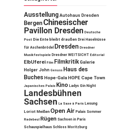
Ausstellung
Autohaus Dresden
Chinesischer
Bergen
Pavillon Dresden
Deutsche
Die Ente bleibt draußen
Post
Drei Haselnüsse
Dresden
für Aschenbrödel
Dresdner
Musikfestspiele
Dresdner WEITSICHT
Editorial
Filmkritik
ElbUferei
Galerie
Film
Haus des
Holger John
Genuss
Buches
Hope-Gala
HOPE Cape Town
Kino
Ladys Gin Night
Japanisches Palais
Landesbühnen
Sachsen
Lesung
La Saxe à Paris
Open Air
Loriot
Meißen
Palais Sommer
Rügen
Sachsen in Paris
Radebeul
Schauspielhaus
Schloss Moritzburg