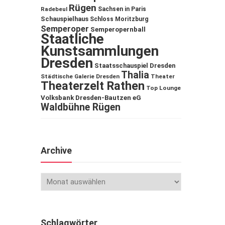
Rügen
Sachsen in Paris
Radebeul
Schauspielhaus
Schloss Moritzburg
Semperoper
Semperopernball
Staatliche
Kunstsammlungen
Dresden
Staatsschauspiel Dresden
Thalia
Städtische Galerie Dresden
Theater
Theaterzelt Rathen
Top Lounge
Volksbank Dresden-Bautzen eG
Waldbühne Rügen
Archive
Schlagwörter