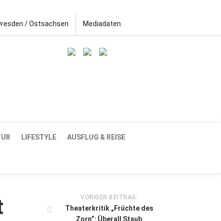
Dresden / Ostsachsen
Mediadaten
TUR
LIFESTYLE
AUSFLUG & REISE
VORIGER BEITRAG:
t
Theaterkritik „Früchte des
Zorn“: Überall Staub