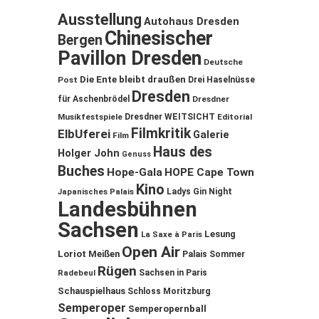
Ausstellung
Autohaus Dresden
Chinesischer
Bergen
Pavillon Dresden
Deutsche
Die Ente bleibt draußen
Post
Drei Haselnüsse
Dresden
für Aschenbrödel
Dresdner
Musikfestspiele
Dresdner WEITSICHT
Editorial
Filmkritik
ElbUferei
Galerie
Film
Haus des
Holger John
Genuss
Buches
Hope-Gala
HOPE Cape Town
Kino
Ladys Gin Night
Japanisches Palais
Landesbühnen
Sachsen
Lesung
La Saxe à Paris
Open Air
Loriot
Meißen
Palais Sommer
Rügen
Sachsen in Paris
Radebeul
Schauspielhaus
Schloss Moritzburg
Semperoper
Semperopernball