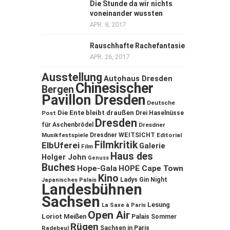
Die Stunde da wir nichts
voneinander wussten
APR. 8, 2017
Rauschhafte Rachefantasie
APR. 26, 2017
Ausstellung
Autohaus Dresden
Chinesischer
Bergen
Pavillon Dresden
Deutsche
Die Ente bleibt draußen
Post
Drei Haselnüsse
Dresden
für Aschenbrödel
Dresdner
Musikfestspiele
Dresdner WEITSICHT
Editorial
Filmkritik
ElbUferei
Galerie
Film
Haus des
Holger John
Genuss
Buches
Hope-Gala
HOPE Cape Town
Kino
Ladys Gin Night
Japanisches Palais
Landesbühnen
Sachsen
Lesung
La Saxe à Paris
Open Air
Loriot
Meißen
Palais Sommer
Rügen
Sachsen in Paris
Radebeul