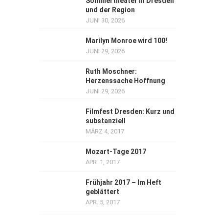
Sommertheater in Dresden
und der Region
JUNI 30, 2026
Marilyn Monroe wird 100!
JUNI 29, 2026
Ruth Moschner:
Herzenssache Hoffnung
JUNI 29, 2026
Filmfest Dresden: Kurz und
substanziell
MÄRZ 4, 2017
Mozart-Tage 2017
APR. 1, 2017
Frühjahr 2017 – Im Heft
geblättert
APR. 5, 2017