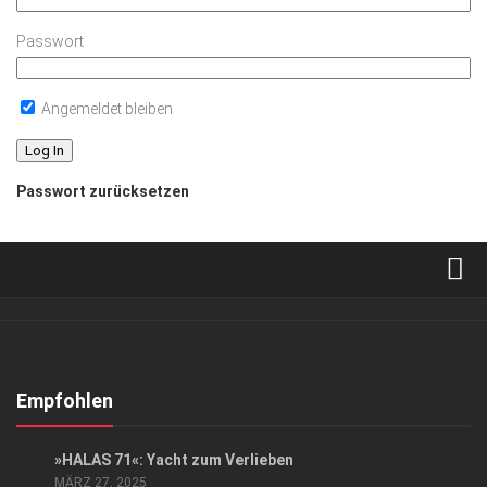
Passwort
Angemeldet bleiben
Passwort zurücksetzen
Verkaufsstellen
Abonnement
Kontakt, Impressum
Empfohlen
Datenschutzerklärung
GESELLSCHAFT
/
HIGHLIGHTS
»HALAS 71«: Yacht zum Verlieben
AGB
MÄRZ 27, 2025