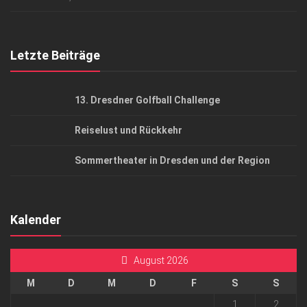
Top Gesundheitsforum Dresden / Ostsachsen
Mediadaten
Letzte Beiträge
13. Dresdner Golfball Challenge
Reiselust und Rückkehr
Sommertheater in Dresden und der Region
Kalender
August 2026
M
D
M
D
F
S
S
1
2