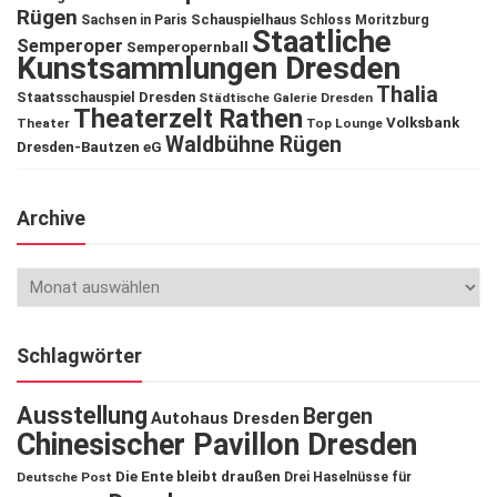
Rügen
Schauspielhaus
Sachsen in Paris
Schloss Moritzburg
Staatliche
Semperoper
Semperopernball
Kunstsammlungen Dresden
Thalia
Staatsschauspiel Dresden
Städtische Galerie Dresden
Theaterzelt Rathen
Volksbank
Theater
Top Lounge
Waldbühne Rügen
Dresden-Bautzen eG
Archive
Schlagwörter
Ausstellung
Bergen
Autohaus Dresden
Chinesischer Pavillon Dresden
Die Ente bleibt draußen
Deutsche Post
Drei Haselnüsse für