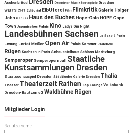
Dresden
Aschenbrödel
Dresdner Musikfestspiele
Dresdner
Filmkritik
ElbUferei
Galerie Holger
WEITSICHT
Editorial
Film
Haus des Buches
John
Hope-Gala
HOPE Cape
Genuss
Kino
Town
Ladys Gin Night
Japanisches Palais
Landesbühnen Sachsen
La Saxe à Paris
Open Air
Lesung
Loriot
Meißen
Palais Sommer
Radebeul
Rügen
Schauspielhaus
Sachsen in Paris
Schloss Moritzburg
Staatliche
Semperoper
Semperopernball
Kunstsammlungen Dresden
Thalia
Staatsschauspiel Dresden
Städtische Galerie Dresden
Theaterzelt Rathen
Volksbank
Theater
Top Lounge
Waldbühne Rügen
Dresden-Bautzen eG
Mitglieder Login
Benutzername