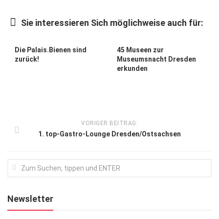
Kunst & Kultur
Sie interessieren Sich möglichweise auch für:
Lifestyle
Ausflug & Reise
Die Palais.Bienen sind
45 Museen zur
zurück!
Museumsnacht Dresden
Podcast
erkunden
Top Branchen
SACHSEN IN PARIS
VORIGER BEITRAG:
1. top-Gastro-Lounge Dresden/Ostsachsen
Newsletter