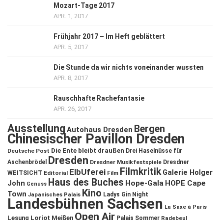
Mozart-Tage 2017
APR. 1, 2017
Frühjahr 2017 – Im Heft geblättert
APR. 5, 2017
Die Stunde da wir nichts voneinander wussten
APR. 8, 2017
Rauschhafte Rachefantasie
APR. 26, 2017
Ausstellung
Bergen
Autohaus Dresden
Chinesischer Pavillon Dresden
Die Ente bleibt draußen
Deutsche Post
Drei Haselnüsse für
Dresden
Aschenbrödel
Dresdner Musikfestspiele
Dresdner
Filmkritik
ElbUferei
Galerie Holger
WEITSICHT
Editorial
Film
Haus des Buches
John
Hope-Gala
HOPE Cape
Genuss
Kino
Town
Ladys Gin Night
Japanisches Palais
Landesbühnen Sachsen
La Saxe à Paris
Open Air
Lesung
Loriot
Meißen
Palais Sommer
Radebeul