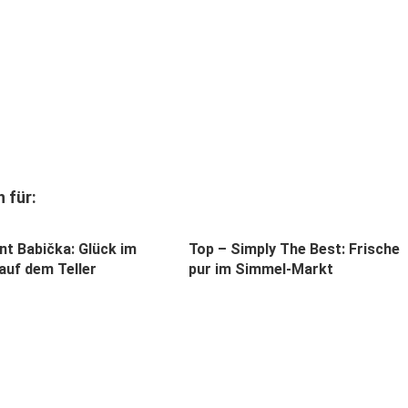
 für:
nt Babička: Glück im
Top – Simply The Best: Frische
auf dem Teller
pur im Simmel-Markt