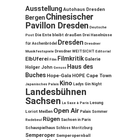
Ausstellung
Autohaus Dresden
Chinesischer
Bergen
Pavillon Dresden
Deutsche
Die Ente bleibt draußen
Post
Drei Haselnüsse
Dresden
für Aschenbrödel
Dresdner
Musikfestspiele
Dresdner WEITSICHT
Editorial
Filmkritik
ElbUferei
Galerie
Film
Haus des
Holger John
Genuss
Buches
Hope-Gala
HOPE Cape Town
Kino
Ladys Gin Night
Japanisches Palais
Landesbühnen
Sachsen
Lesung
La Saxe à Paris
Open Air
Loriot
Meißen
Palais Sommer
Rügen
Sachsen in Paris
Radebeul
Schauspielhaus
Schloss Moritzburg
Semperoper
Semperopernball