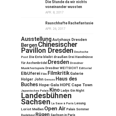
Die Stunde da wir nichts
voneinander wussten
APR. 8, 2017
Rauschhafte Rachefantasie
APR. 26, 2017
Ausstellung
Autohaus Dresden
Chinesischer
Bergen
Pavillon Dresden
Deutsche
Die Ente bleibt draußen
Post
Drei Haselnüsse
Dresden
für Aschenbrödel
Dresdner
Musikfestspiele
Dresdner WEITSICHT
Editorial
Filmkritik
ElbUferei
Galerie
Film
Haus des
Holger John
Genuss
Buches
Hope-Gala
HOPE Cape Town
Kino
Ladys Gin Night
Japanisches Palais
Landesbühnen
Sachsen
Lesung
La Saxe à Paris
Open Air
Loriot
Meißen
Palais Sommer
Rügen
Sachsen in Paris
Radebeul