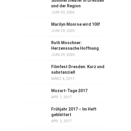
Sommertheater in Dresden
und der Region
JUNI 30, 2026
Marilyn Monroe wird 100!
JUNI 29, 2026
Ruth Moschner:
Herzenssache Hoffnung
JUNI 29, 2026
Filmfest Dresden: Kurz und
substanziell
MÄRZ 4, 2017
Mozart-Tage 2017
APR. 1, 2017
Frühjahr 2017 – Im Heft
geblättert
APR. 5, 2017