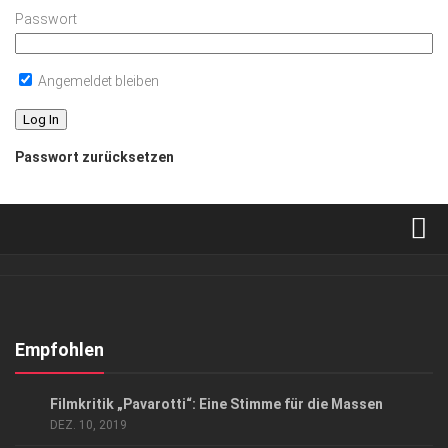
Passwort
Angemeldet bleiben
Passwort zurücksetzen
Verkaufsstellen
Abonnement
Kontakt, Impressum
Empfohlen
Datenschutzerklärung
KUNST & KULTUR
Filmkritik „Pavarotti“: Eine Stimme für die Massen
AGB
DEZ. 10, 2019