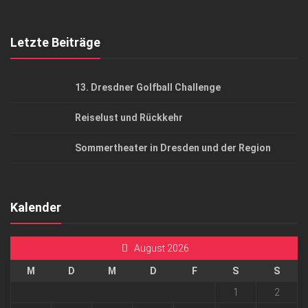
Top Gesundheitsforum Dresden / Ostsachsen
Mediadaten
Letzte Beiträge
13. Dresdner Golfball Challenge
Reiselust und Rückkehr
Sommertheater in Dresden und der Region
Kalender
August 2026
M
D
M
D
F
S
S
1
2