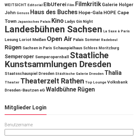
Filmkritik
ElbUferei
Galerie Holger
WEITSICHT
Editorial
Film
Haus des Buches
John
Hope-Gala
HOPE Cape
Genuss
Kino
Town
Ladys Gin Night
Japanisches Palais
Landesbühnen Sachsen
La Saxe à Paris
Open Air
Lesung
Loriot
Meißen
Palais Sommer
Radebeul
Rügen
Schauspielhaus
Sachsen in Paris
Schloss Moritzburg
Staatliche
Semperoper
Semperopernball
Kunstsammlungen Dresden
Thalia
Staatsschauspiel Dresden
Städtische Galerie Dresden
Theaterzelt Rathen
Volksbank
Theater
Top Lounge
Waldbühne Rügen
Dresden-Bautzen eG
Mitglieder Login
Benutzername