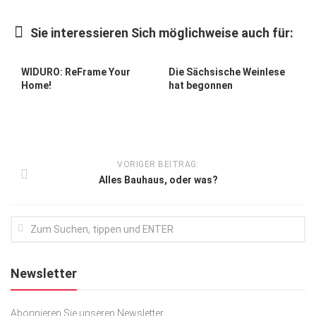
Kunst & Kultur
Sie interessieren Sich möglichweise auch für:
Lifestyle
Ausflug & Reise
WIDURO: ReFrame Your
Die Sächsische Weinlese
Home!
hat begonnen
Podcast
Top Branchen
SACHSEN IN PARIS
VORIGER BEITRAG:
Alles Bauhaus, oder was?
Newsletter
Abonnieren Sie unseren Newsletter