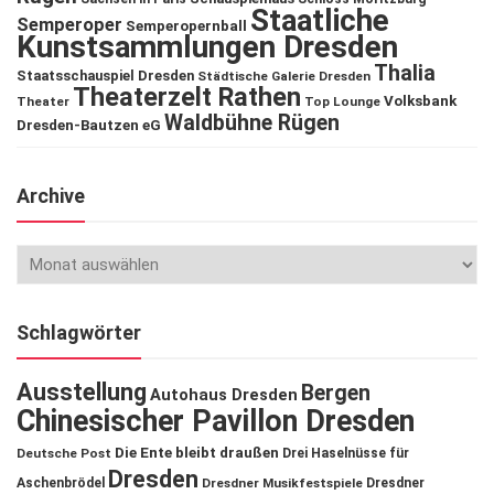
Staatliche
Semperoper
Semperopernball
Kunstsammlungen Dresden
Thalia
Staatsschauspiel Dresden
Städtische Galerie Dresden
Theaterzelt Rathen
Volksbank
Theater
Top Lounge
Waldbühne Rügen
Dresden-Bautzen eG
Archive
Schlagwörter
Ausstellung
Bergen
Autohaus Dresden
Chinesischer Pavillon Dresden
Die Ente bleibt draußen
Deutsche Post
Drei Haselnüsse für
Dresden
Aschenbrödel
Dresdner Musikfestspiele
Dresdner