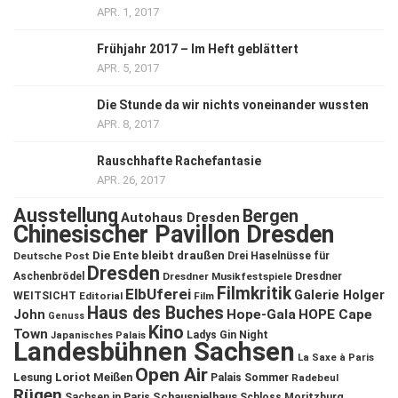
APR. 1, 2017
Frühjahr 2017 – Im Heft geblättert
APR. 5, 2017
Die Stunde da wir nichts voneinander wussten
APR. 8, 2017
Rauschhafte Rachefantasie
APR. 26, 2017
Ausstellung
Bergen
Autohaus Dresden
Chinesischer Pavillon Dresden
Die Ente bleibt draußen
Deutsche Post
Drei Haselnüsse für
Dresden
Aschenbrödel
Dresdner Musikfestspiele
Dresdner
Filmkritik
ElbUferei
Galerie Holger
WEITSICHT
Editorial
Film
Haus des Buches
John
Hope-Gala
HOPE Cape
Genuss
Kino
Town
Ladys Gin Night
Japanisches Palais
Landesbühnen Sachsen
La Saxe à Paris
Open Air
Lesung
Loriot
Meißen
Palais Sommer
Radebeul
Rügen
Schauspielhaus
Sachsen in Paris
Schloss Moritzburg