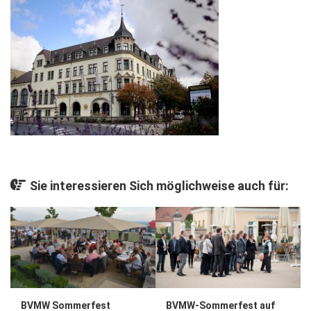
Gesellschaft
Kunst & Kultur
Lifestyle
Ausflug & Reise
Podcast
Top Branchen
SACHSEN IN PARIS
Sie interessieren Sich möglichweise auch für:
BVMW Sommerfest
BVMW-Sommerfest auf