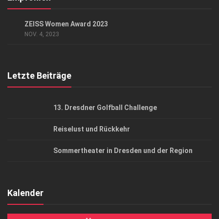
Datenschutzerklärung
EVENTS
/
GESELLSCHAFT
ZEISS Women Award 2023
AGB
NOV. 4, 2023
Top Gesundheitsforum Dresden / Ostsachsen
Mediadaten
Letzte Beiträge
13. Dresdner Golfball Challenge
Reiselust und Rückkehr
Sommertheater in Dresden und der Region
Kalender