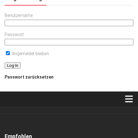
Benutzername
Passwort
Angemeldet bleiben
Passwort zurücksetzen
Verkaufsstellen
Abonnement
Kontakt, Impressum
Empfohlen