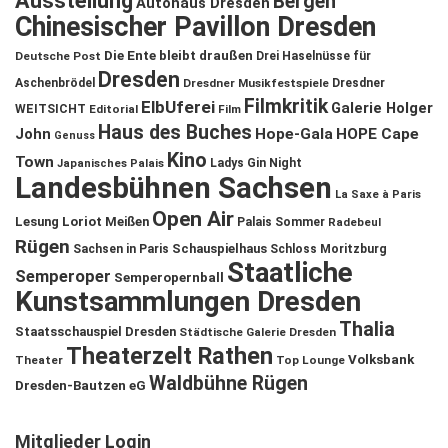
Ausstellung
Bergen
Autohaus Dresden
Chinesischer Pavillon Dresden
Die Ente bleibt draußen
Deutsche Post
Drei Haselnüsse für
Dresden
Aschenbrödel
Dresdner Musikfestspiele
Dresdner
Filmkritik
ElbUferei
Galerie Holger
WEITSICHT
Editorial
Film
Haus des Buches
John
Hope-Gala
HOPE Cape
Genuss
Kino
Town
Ladys Gin Night
Japanisches Palais
Landesbühnen Sachsen
La Saxe à Paris
Open Air
Lesung
Loriot
Meißen
Palais Sommer
Radebeul
Rügen
Schauspielhaus
Sachsen in Paris
Schloss Moritzburg
Staatliche
Semperoper
Semperopernball
Kunstsammlungen Dresden
Thalia
Staatsschauspiel Dresden
Städtische Galerie Dresden
Theaterzelt Rathen
Volksbank
Theater
Top Lounge
Waldbühne Rügen
Dresden-Bautzen eG
Mitglieder Login