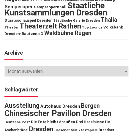
Staatliche
Semperoper
Semperopernball
Kunstsammlungen Dresden
Thalia
Staatsschauspiel Dresden
Städtische Galerie Dresden
Theaterzelt Rathen
Volksbank
Theater
Top Lounge
Waldbühne Rügen
Dresden-Bautzen eG
Archive
Schlagwörter
Ausstellung
Bergen
Autohaus Dresden
Chinesischer Pavillon Dresden
Die Ente bleibt draußen
Deutsche Post
Drei Haselnüsse für
Dresden
Aschenbrödel
Dresdner Musikfestspiele
Dresdner