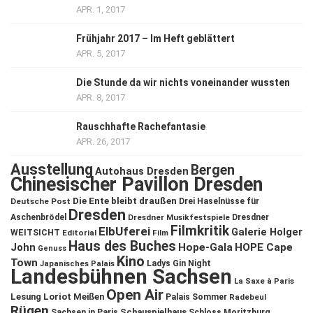
APR. 1, 2017
Frühjahr 2017 – Im Heft geblättert
APR. 5, 2017
Die Stunde da wir nichts voneinander wussten
APR. 8, 2017
Rauschhafte Rachefantasie
APR. 26, 2017
Ausstellung
Bergen
Autohaus Dresden
Chinesischer Pavillon Dresden
Die Ente bleibt draußen
Deutsche Post
Drei Haselnüsse für
Dresden
Aschenbrödel
Dresdner Musikfestspiele
Dresdner
Filmkritik
ElbUferei
Galerie Holger
WEITSICHT
Editorial
Film
Haus des Buches
John
Hope-Gala
HOPE Cape
Genuss
Kino
Town
Ladys Gin Night
Japanisches Palais
Landesbühnen Sachsen
La Saxe à Paris
Open Air
Lesung
Loriot
Meißen
Palais Sommer
Radebeul
Rügen
Schauspielhaus
Sachsen in Paris
Schloss Moritzburg