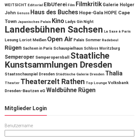
Filmkritik
ElbUferei
Galerie Holger
WEITSICHT
Editorial
Film
Haus des Buches
John
Hope-Gala
HOPE Cape
Genuss
Kino
Town
Ladys Gin Night
Japanisches Palais
Landesbühnen Sachsen
La Saxe à Paris
Open Air
Lesung
Loriot
Meißen
Palais Sommer
Radebeul
Rügen
Schauspielhaus
Sachsen in Paris
Schloss Moritzburg
Staatliche
Semperoper
Semperopernball
Kunstsammlungen Dresden
Thalia
Staatsschauspiel Dresden
Städtische Galerie Dresden
Theaterzelt Rathen
Volksbank
Theater
Top Lounge
Waldbühne Rügen
Dresden-Bautzen eG
Mitglieder Login
Benutzername