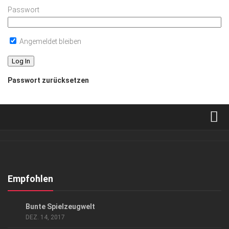
Passwort
Angemeldet bleiben
Passwort zurücksetzen
Verkaufsstellen
Abonnement
Kontakt, Impressum
Empfohlen
Datenschutzerklärung
GESELLSCHAFT
Bunte Spielzeugwelt
AGB
DEZ. 14, 2017