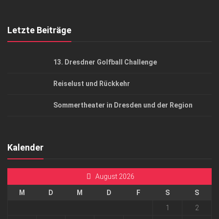
Top Gesundheitsforum Dresden / Ostsachsen
Mediadaten
Letzte Beiträge
13. Dresdner Golfball Challenge
Reiselust und Rückkehr
Sommertheater in Dresden und der Region
Kalender
August 2026
M
D
M
D
F
S
S
1
2