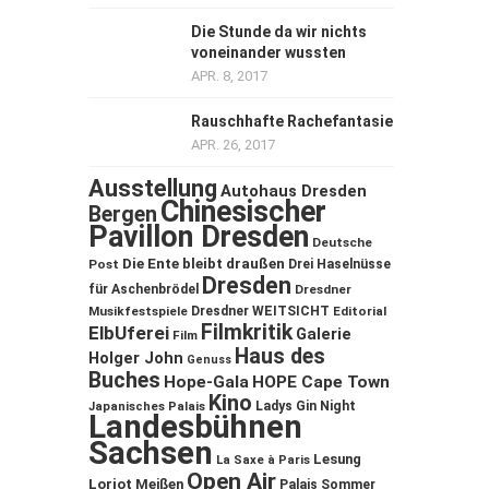
Die Stunde da wir nichts
voneinander wussten
APR. 8, 2017
Rauschhafte Rachefantasie
APR. 26, 2017
Ausstellung
Autohaus Dresden
Chinesischer
Bergen
Pavillon Dresden
Deutsche
Die Ente bleibt draußen
Post
Drei Haselnüsse
Dresden
für Aschenbrödel
Dresdner
Musikfestspiele
Dresdner WEITSICHT
Editorial
Filmkritik
ElbUferei
Galerie
Film
Haus des
Holger John
Genuss
Buches
Hope-Gala
HOPE Cape Town
Kino
Ladys Gin Night
Japanisches Palais
Landesbühnen
Sachsen
Lesung
La Saxe à Paris
Open Air
Loriot
Meißen
Palais Sommer