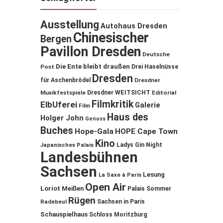
Ausstellung
Autohaus Dresden
Chinesischer
Bergen
Pavillon Dresden
Deutsche
Die Ente bleibt draußen
Post
Drei Haselnüsse
Dresden
für Aschenbrödel
Dresdner
Musikfestspiele
Dresdner WEITSICHT
Editorial
Filmkritik
ElbUferei
Galerie
Film
Haus des
Holger John
Genuss
Buches
Hope-Gala
HOPE Cape Town
Kino
Ladys Gin Night
Japanisches Palais
Landesbühnen
Sachsen
Lesung
La Saxe à Paris
Open Air
Loriot
Meißen
Palais Sommer
Rügen
Sachsen in Paris
Radebeul
Schauspielhaus
Schloss Moritzburg