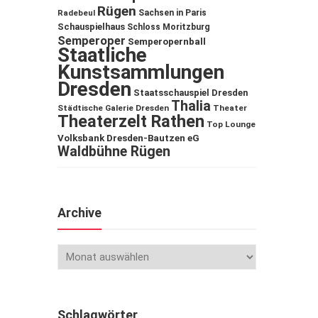
Rügen
Sachsen in Paris
Radebeul
Schauspielhaus
Schloss Moritzburg
Semperoper
Semperopernball
Staatliche
Kunstsammlungen
Dresden
Staatsschauspiel Dresden
Thalia
Städtische Galerie Dresden
Theater
Theaterzelt Rathen
Top Lounge
Volksbank Dresden-Bautzen eG
Waldbühne Rügen
Archive
Schlagwörter