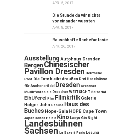
APR. 5, 2017
Die Stunde da wir nichts
voneinander wussten
APR. 8, 2017
Rauschhafte Rachefantasie
APR. 26, 2017
Ausstellung
Autohaus Dresden
Chinesischer
Bergen
Pavillon Dresden
Deutsche
Die Ente bleibt draußen
Post
Drei Haselnüsse
Dresden
für Aschenbrödel
Dresdner
Musikfestspiele
Dresdner WEITSICHT
Editorial
Filmkritik
ElbUferei
Galerie
Film
Haus des
Holger John
Genuss
Buches
Hope-Gala
HOPE Cape Town
Kino
Ladys Gin Night
Japanisches Palais
Landesbühnen
Sachsen
Lesung
La Saxe à Paris