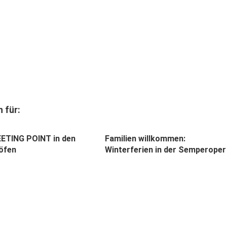
 für:
ETING POINT in den
Familien willkommen:
öfen
Winterferien in der Semperoper