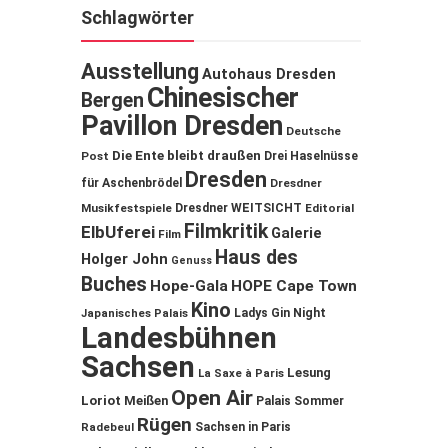
Schlagwörter
Ausstellung
Autohaus Dresden
Chinesischer
Bergen
Pavillon Dresden
Deutsche
Die Ente bleibt draußen
Post
Drei Haselnüsse
Dresden
für Aschenbrödel
Dresdner
Musikfestspiele
Dresdner WEITSICHT
Editorial
Filmkritik
ElbUferei
Galerie
Film
Haus des
Holger John
Genuss
Buches
Hope-Gala
HOPE Cape Town
Kino
Ladys Gin Night
Japanisches Palais
Landesbühnen
Sachsen
Lesung
La Saxe à Paris
Open Air
Loriot
Meißen
Palais Sommer
Rügen
Sachsen in Paris
Radebeul