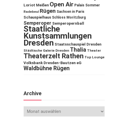
Open Air
Loriot
Meißen
Palais Sommer
Rügen
Sachsen in Paris
Radebeul
Schauspielhaus
Schloss Moritzburg
Semperoper
Semperopernball
Staatliche
Kunstsammlungen
Dresden
Staatsschauspiel Dresden
Thalia
Städtische Galerie Dresden
Theater
Theaterzelt Rathen
Top Lounge
Volksbank Dresden-Bautzen eG
Waldbühne Rügen
Archive